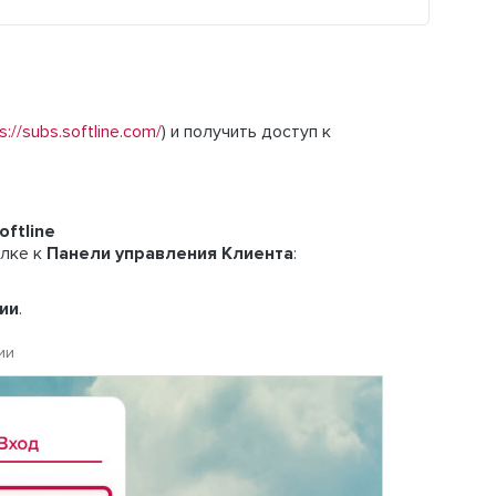
s://subs.softline.com/
) и получить доступ к
oftline
ылке к
Панели управления Клиента
:
ии
.
ии