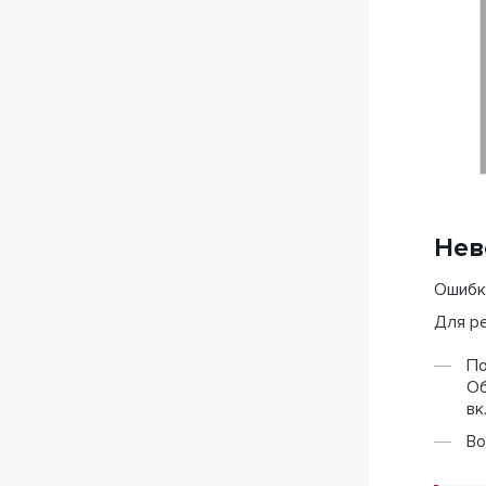
Нев
Ошибка
Для р
П
Об
вк
Во