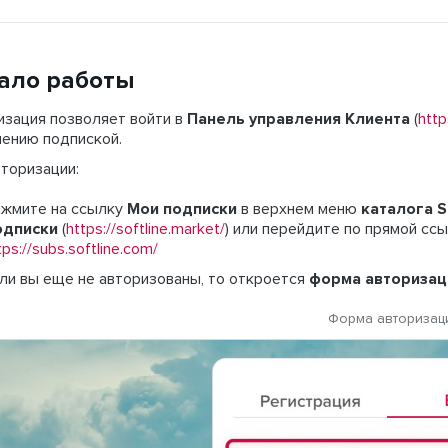
ало работы
изация позволяет войти в
Панель управления Клиента
(
http
лению подпиской.
торизации:
жмите на ссылку
Мои подписки
в верхнем меню
каталога S
одписки
(
https://softline.market/
) или перейдите по прямой сс
tps://subs.softline.com/
ли вы еще не авторизованы, то откроется
форма авторизац
Форма авторизац