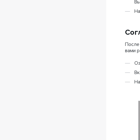
В
На
Сог
После 
вами р
Оз
Вк
На