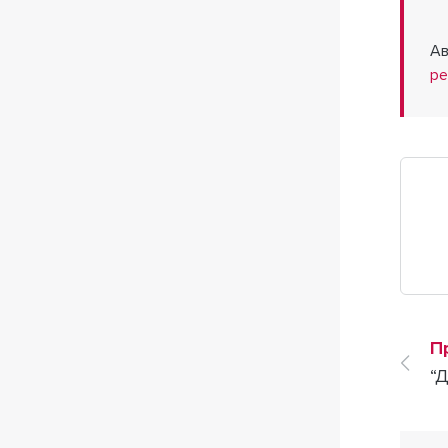
Ав
ре
П
“