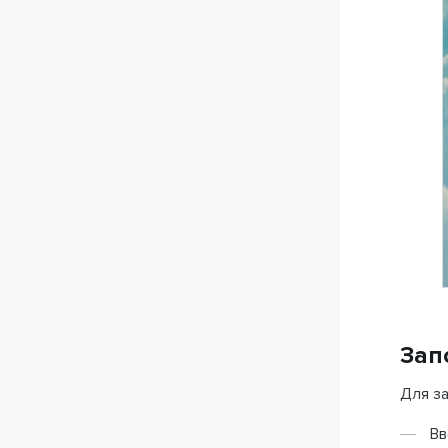
Зап
Для з
В