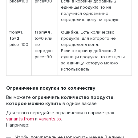
price=100
price=90
Если в корзину добавить 2
единицы продукта, то не
получится однозначно
определить цену на продукт.
from=1,
from=4,
Ошибка.
Есть количество
to=2,
to=0 или
продукта, для которого не
price=100
не
определена цена.
передан,,
Если в корзину добавить 3
price=90
единицы продукта, то нет цены
за единицу, которую можно
использовать.
Ограничение покупки по количеству
Вы можете
ограничить количество продукта,
которое можно купить
в одном заказе.
Для этого передайте ограничения в параметрах
variants.from
и
variants.to
.
Например:
Чтобы покупатель не мог купить менее 2 единиц