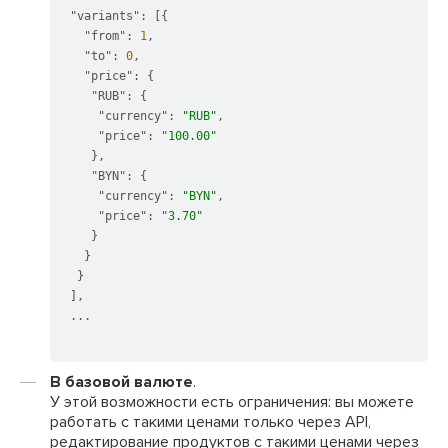
"variants"
:
[
{
"from"
:
1
,
"to"
:
0
,
"price"
:
{
"RUB"
:
{
"currency"
:
"RUB"
,
"price"
:
"100.00"
}
,
"BYN"
:
{
"currency"
:
"BYN"
,
"price"
:
"3.70"
}
}
}
]
,
...

В базовой валюте
.
У этой возможности есть ограничения: вы можете
работать с такими ценами только через API,
редактирование продуктов с такими ценами через