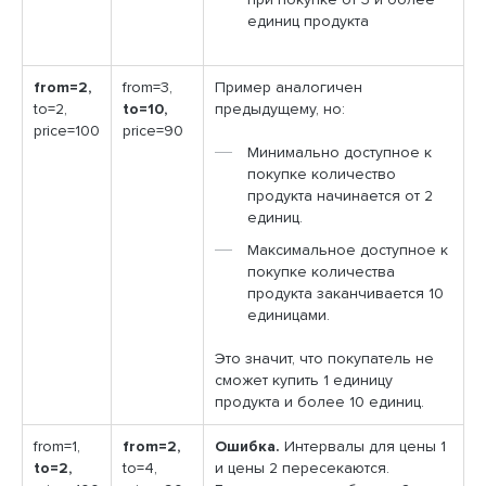
при покупке от 3 и более
единиц продукта
from=2,
from=3,
Пример аналогичен
to=2,
to=10,
предыдущему, но:
price=100
price=90
Минимально доступное к
покупке количество
продукта начинается от 2
единиц.
Максимальное доступное к
покупке количества
продукта заканчивается 10
единицами.
Это значит, что покупатель не
сможет купить 1 единицу
продукта и более 10 единиц.
from=1,
from=2,
Ошибка.
Интервалы для цены 1
to=2,
to=4,
и цены 2 пересекаются.