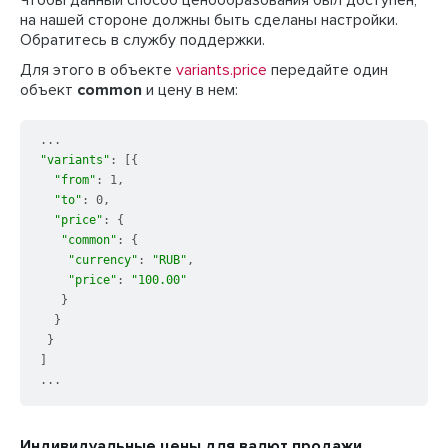
Чтобы данный способ ценообразования был доступен,
на нашей стороне должны быть сделаны настройки.
Обратитесь в службу поддержки.
Для этого в объекте
variants.price
передайте один
объект
common
и цену в нем:
"variants"
: [{

"from"
: 1,

"to"
: 0,

"price"
: {

"common"
: {

"currency"
: 
"RUB"
,

"price"
: 
"100.00"
   }

  }

 }

]

Индивидуальные цены для валют продажи