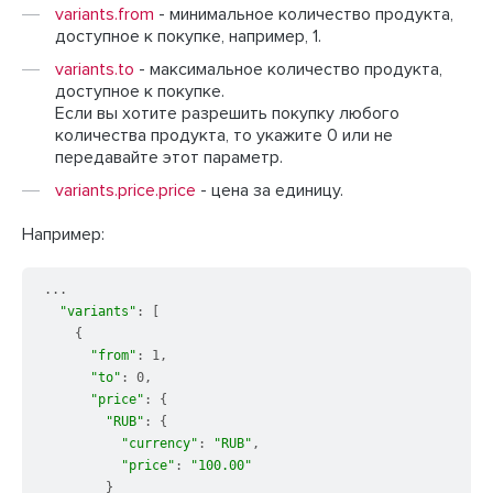
variants.from
- минимальное количество продукта,
доступное к покупке, например, 1.
variants.to
- максимальное количество продукта,
доступное к покупке.
Если вы хотите разрешить покупку любого
количества продукта, то укажите 0 или не
передавайте этот параметр.
variants.price.price
- цена за единицу.
Например:
...

"variants"
: [

    {

"from"
: 1,

"to"
: 0,

"price"
: {

"RUB"
: {

"currency"
: 
"RUB"
,

"price"
: 
"100.00"
        }
