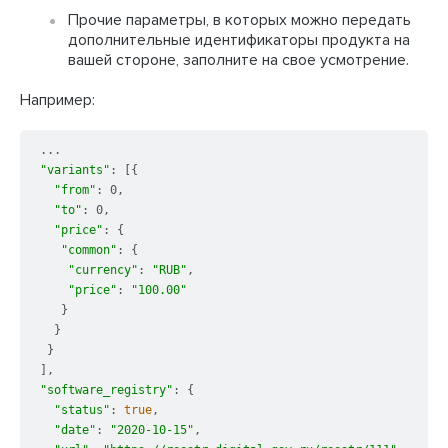
Прочие параметры, в которых можно передать
дополнительные идентификаторы продукта на
вашей стороне, заполните на свое усмотрение.
Например:
"variants"
: [{

"from"
: 0,

"to"
: 0,

"price"
: {

"common"
: {

"currency"
: 
"RUB"
,

"price"
: 
"100.00"
   }

  }

 }

"software_registry"
: {

"status"
: 
true
,

"date"
: 
"2020-10-15"
,
