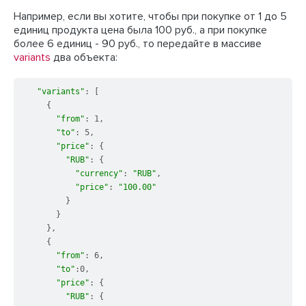
Например, если вы хотите, чтобы при покупке от 1 до 5
единиц продукта цена была 100 руб., а при покупке
более 6 единиц - 90 руб., то передайте в массиве
variants
два объекта:
"variants"
: [

    {

"from"
: 1,

"to"
: 5,

"price"
: {

"RUB"
: {

"currency"
: 
"RUB"
,

"price"
: 
"100.00"
        }

      }

    },

    {

"from"
: 6,

"to"
:0,

"price"
: {

"RUB"
: {
