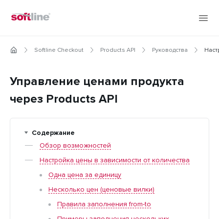
Softline Checkout
Products API
Руководства
Наст
Управление ценами продукта
через Products API
Содержание
Обзор возможностей
Настройка цены в зависимости от количества
Одна цена за единицу
Несколько цен (ценовые вилки)
Правила заполнения from-to