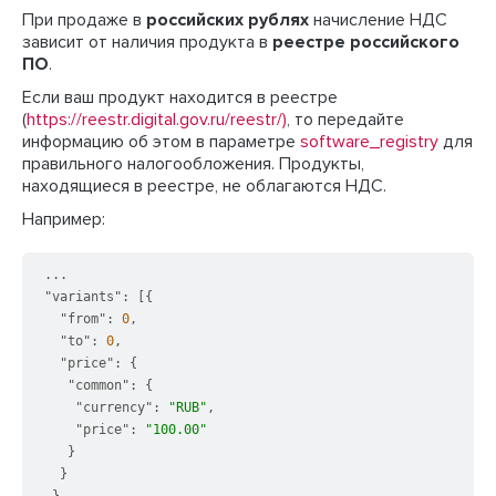
При продаже в
российских рублях
начисление НДС
зависит от наличия продукта в
реестре российского
ПО
.
Если ваш продукт находится в реестре
(
https://reestr.digital.gov.ru/reestr/)
, то передайте
информацию об этом в параметре
software_registry
для
правильного налогообложения. Продукты,
находящиеся в реестре, не облагаются НДС.
Например:
"variants"
:
[
{
"from"
:
0
,
"to"
:
0
,
"price"
:
{
"common"
:
{
"currency"
:
"RUB"
,
"price"
:
"100.00"
}
}