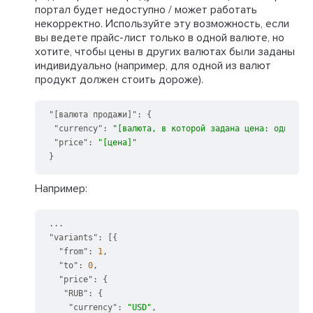
портал будет недоступно / может работать
некорректно. Используйте эту возможность, если
вы ведете прайс-лист только в одной валюте, но
хотите, чтобы цены в других валютах были заданы
индивидуально (например, для одной из валют
продукт должен стоить дороже).
"[валюта продажи]"
:
{
"currency"
:
"[валюта, в которой задана цена: одна из 
"price"
:
"[цена]"
}
Например:
"variants"
:
[
{
"from"
:
1
,
"to"
:
0
,
"price"
:
{
"RUB"
:
{
"currency"
:
"USD"
,