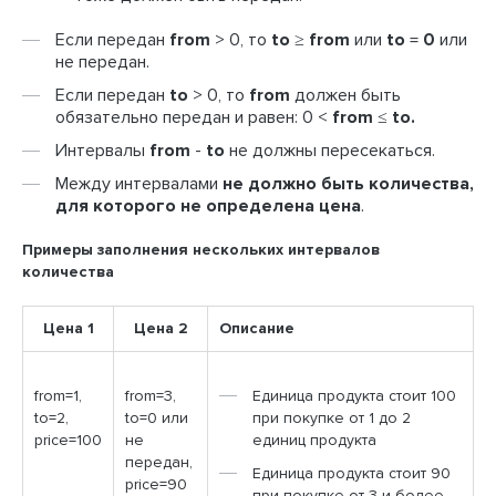
Если передан
from
> 0, то
to
≥
from
или
to
=
0
или
не передан.
Если передан
to
> 0, то
from
должен быть
обязательно передан и равен: 0 <
from
≤
to.
Интервалы
from
-
to
не должны пересекаться.
Между интервалами
не должно быть количества,
для которого не определена цена
.
Примеры заполнения нескольких интервалов
количества
Цена 1
Цена 2
Описание
from=1,
from=3,
Единица продукта стоит 100
to=2,
to=0 или
при покупке от 1 до 2
price=100
не
единиц продукта
передан,
Единица продукта стоит 90
price=90