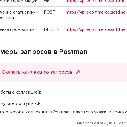
чение промоакции
GET
https://api.ecommerce.softli
чение статистики
POST
https://api.ecommerce.softlin
оакции
ение промоакции
DELETE
https://api.ecommerce.softli
меры запросов в Postman
Скачать коллекцию запросов
боты с коллекцией:
лучите доступ к API.
портируйте коллекцию в Postman, для этого укажите ссылку
Импорт коллекции в Post