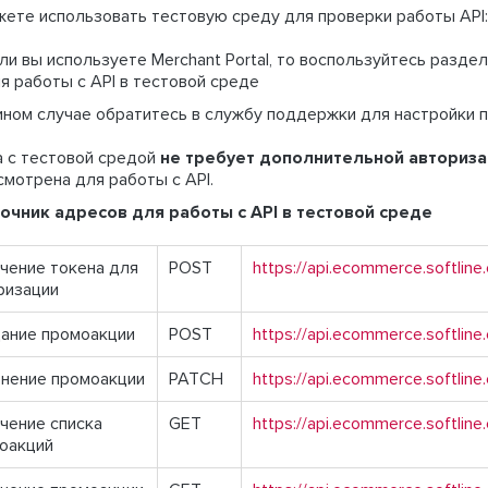
ете использовать тестовую среду для проверки работы API:
ли вы используете Merchant Portal, то воспользуйтесь разде
я работы с API в тестовой среде
ином случае обратитесь в службу поддержки для настройки
а с тестовой средой
не требует дополнительной авториз
мотрена для работы с API.
очник адресов для работы с API в тестовой среде
чение токена для
POST
https://api.ecommerce.softlin
ризации
ание промоакции
POST
https://api.ecommerce.softli
нение промоакции
PATCH
https://api.ecommerce.softli
чение списка
GET
https://api.ecommerce.softli
оакций