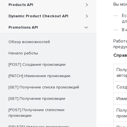
Вы мож
Products API
Ес
Dynamic Product Checkout API
дл
Promotions API
В 
Работ
Обзор возможностей
предус
Начало работы
Справ
[POST] Создание промоакции
Полу
авто
[PATCH] Изменение промоакции
Созд
[GET] Получение списка промоакций
Изме
[GET] Получение промоакции
[POST] Получение статистики
Полу
промоакции
пром