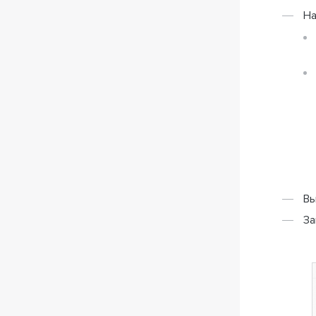
На
Вы
За