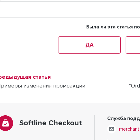
Была ли эта статья п
ДА
редыдущая статья
Примеры изменения промоакции”
“Ord
Служба под
Softline Checkout
merchant