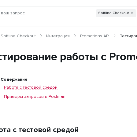
Softline Checkout
Softline Checkout
Интеграция
Promotions API
Тестиро
стирование работы с Promo
Содержание
Работа с тестовой средой
Примеры запросов в Postman
ота с тестовой средой