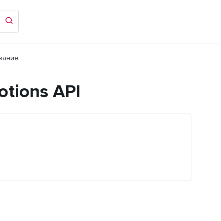
вание
tions API