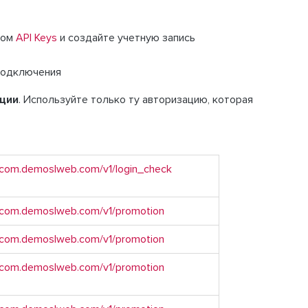
лом
API Keys
и создайте учетную запись
 подключения
ации
. Используйте только ту авторизацию, которая
e.com.demoslweb.com/v1/login_check
ne.com.demoslweb.com/v1/promotion
ne.com.demoslweb.com/v1/promotion
ne.com.demoslweb.com/v1/promotion