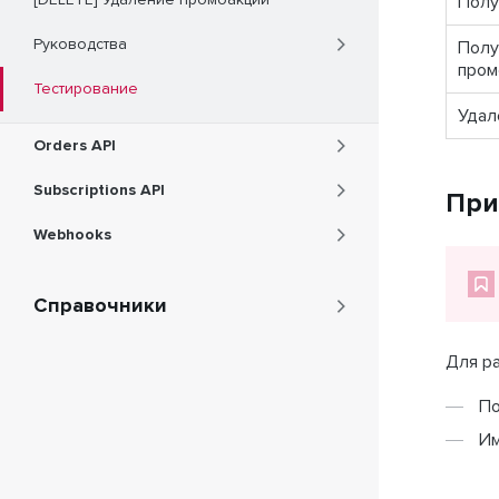
[DELETE] Удаление промоакции
Полу
Руководства
Полу
пром
Тестирование
Удал
Orders API
Subscriptions API
При
Webhooks
Справочники
Для ра
По
Им