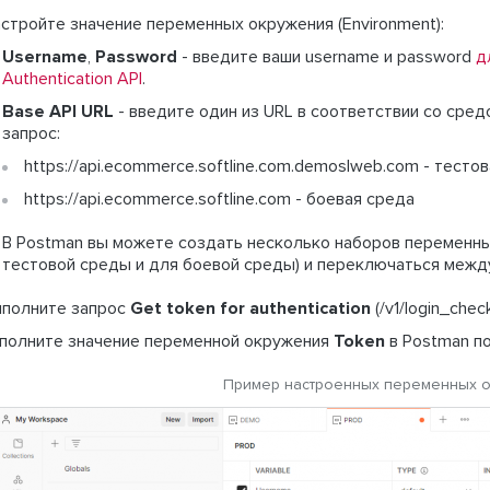
стройте значение переменных окружения (Environment):
Username
,
Password
- введите ваши username и password
д
Authentication API
.
Base API URL
- введите один из URL в соответствии со сред
запрос:
https://api.ecommerce.softline.com.demoslweb.com - тесто
https://api.ecommerce.softline.com - боевая среда
В Postman вы можете создать несколько наборов переменны
тестовой среды и для боевой среды) и переключаться между
полните запрос
Get token for authentication
(/v1/login_chec
полните значение переменной окружения
Token
в Postman п
Пример настроенных переменных о