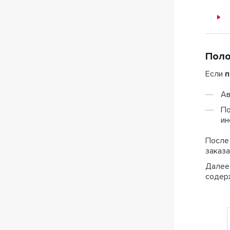
Поло
Если
п
Ав
По
ин
После
заказа
Далее 
содер