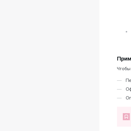
При
Чтобы
Пе
Оф
Оп