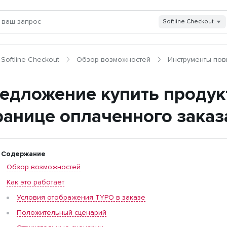
Softline Checkout
Softline Checkout
Обзор возможностей
Инструменты по
едложение купить продук
ранице оплаченного заказ
Содержание
Обзор возможностей
Как это работает
Условия отображения TYPO в заказе
Положительный сценарий