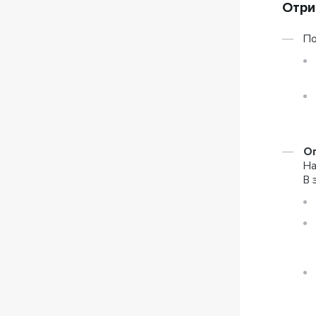
Отри
По
Оп
На
В 