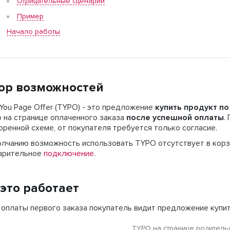
Отрицательные сценарии
Пример
Начало работы
ор возможностей
You Page Offer (TYPO) - это предложение
купить продукт п
 на странице оплаченного заказа
после успешной оплаты
.
оренной схеме, от покупателя требуется только согласие.
олчанию возможность использовать TYPO отсутствует в корз
арительное
подключение
.
 это работает
оплаты первого заказа покупатель видит предложение купит
TYPO на странице родитель