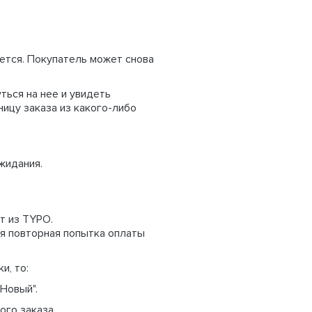
ается. Покупатель может снова
ться на нее и увидеть
ницу заказа из какого-либо
жидания.
т из TYPO.
ся повторная попытка оплаты
и, то:
Новый".
ого заказа.