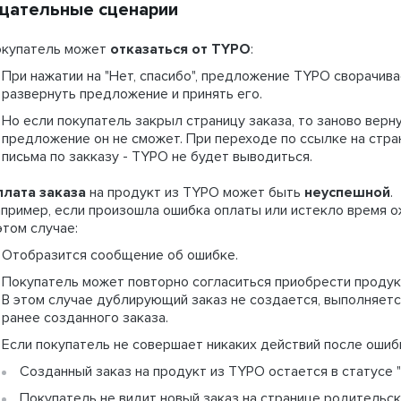
цательные сценарии
купатель может
отказаться от TYPO
:
При нажатии на "Нет, спасибо", предложение TYPO сворачив
развернуть предложение и принять его.
Но если покупатель закрыл страницу заказа, то заново верну
предложение он не сможет. При переходе по ссылке на стра
письма по закказу - TYPO не будет выводиться.
лата заказа
на продукт из TYPO может быть
неуспешной
.
пример, если произошла ошибка оплаты или истекло время о
этом случае:
Отобразится сообщение об ошибке.
Покупатель может повторно согласиться приобрести продук
В этом случае дублирующий заказ не создается, выполняет
ранее созданного заказа.
Если покупатель не совершает никаких действий после ошибк
Созданный заказ на продукт из TYPO остается в статусе "
Покупатель не видит новый заказ на странице родительск