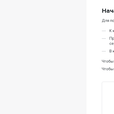
Нач
Для п
К 
Пр
се
В 
Чтобы
Чтобы