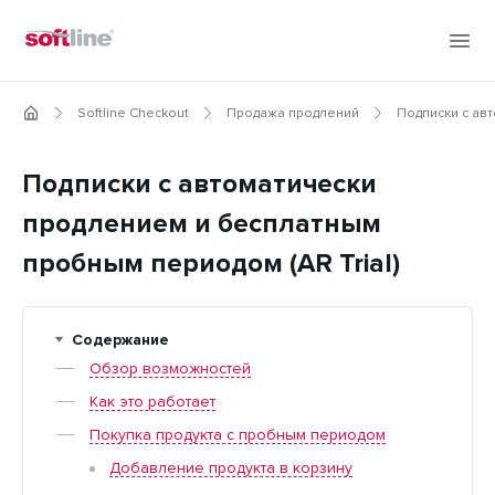
Softline Checkout
Продажа продлений
Подписки с ав
Подписки с автоматически
продлением и бесплатным
пробным периодом (AR Trial)
Содержание
Обзор возможностей
Как это работает
Покупка продукта с пробным периодом
Добавление продукта в корзину